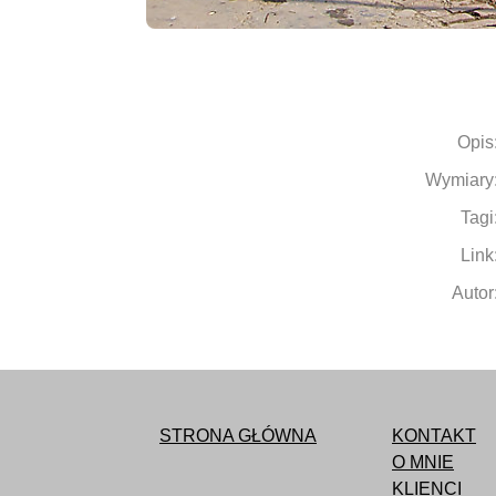
Opis
Wymiary
Tagi
Link
Autor
STRONA GŁÓWNA
KONTAKT
O MNIE
KLIENCI