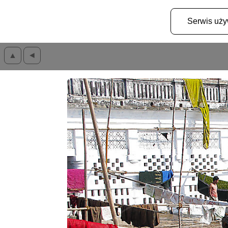
Serwis uż
▲
◄