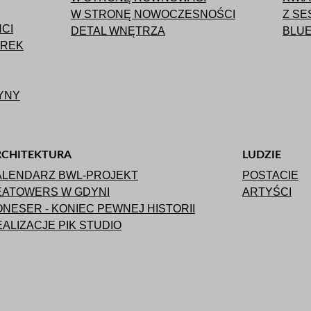
W STRONĘ NOWOCZESNOŚCI
Z SE
CI
DETAL WNĘTRZA
BLUE
AREK
YNY
RCHITEKTURA
LUDZIE
ALENDARZ BWL-PROJEKT
POSTACIE
EATOWERS W GDYNI
ARTYŚCI
NESER - KONIEC PEWNEJ HISTORII
ALIZACJE PIK STUDIO