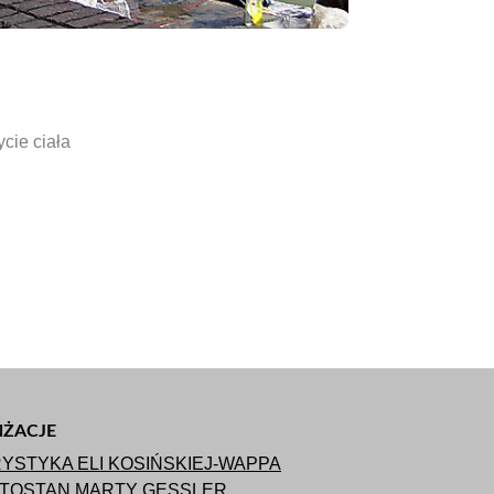
cie ciała
ŻACJE
YSTYKA ELI KOSIŃSKIEJ-WAPPA
ATOSTAN MARTY GESSLER