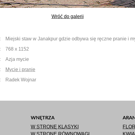
Wróć do galerii
:
Miejski staw w Janakpur gdzie odbywa się ręczne pranie i my
:
768 x 1152
:
Azja mycie
:
Mycie i pranie
:
Radek Wojnar
WNĘTRZA
ARAN
W STRONĘ KLASYKI
FLOR
W STRONĘ RÓWNOWAGI
KWI