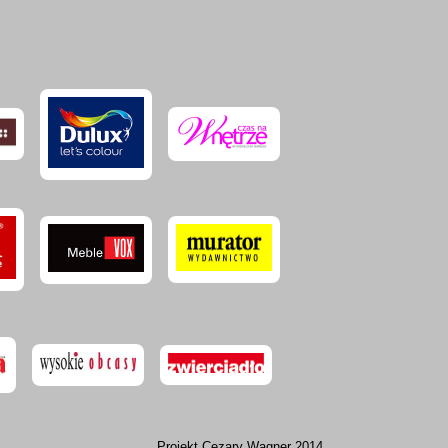
Projekt
Cezary Wagner
2014