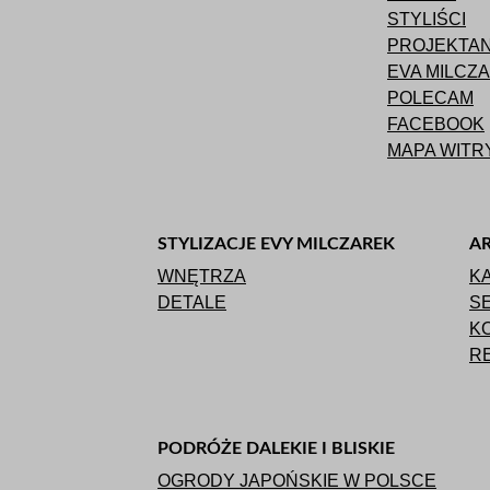
STYLIŚCI
PROJEKTAN
EVA MILCZ
POLECAM
FACEBOOK
MAPA WITR
STYLIZACJE EVY MILCZAREK
A
WNĘTRZA
K
DETALE
S
KO
RE
PODRÓŻE DALEKIE I BLISKIE
OGRODY JAPOŃSKIE W POLSCE