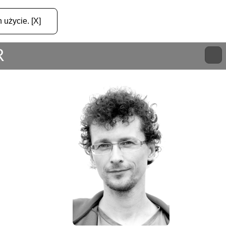
 użycie. [X]
R