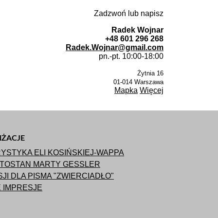
Zadzwoń lub napisz
Radek Wojnar
+48 601 296 268
Radek.Wojnar@gmail.com
pn.-pt. 10:00-18:00
Żytnia 16
01-014
Warszawa
Mapka
Więcej
ŻACJE
YSTYKA ELI KOSIŃSKIEJ-WAPPA
ATOSTAN MARTY GESSLER
SJI DLA PISMA "ZWIERCIADŁO"
 IMPRESJE