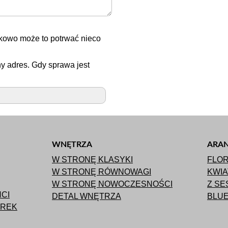
kowo może to potrwać nieco
y adres. Gdy sprawa jest
WNĘTRZA
ARAN
W STRONĘ KLASYKI
FLOR
W STRONĘ RÓWNOWAGI
KWI
W STRONĘ NOWOCZESNOŚCI
Z SE
CI
DETAL WNĘTRZA
BLUE
AREK