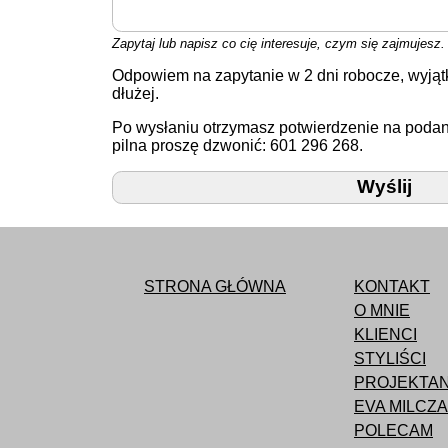
Zapytaj lub napisz co cię interesuje, czym się zajmujesz.
Odpowiem na zapytanie w 2 dni robocze, wyjąt
dłużej.
Po wysłaniu otrzymasz potwierdzenie na podan
pilna proszę dzwonić: 601 296 268.
STRONA GŁÓWNA
KONTAKT
O MNIE
KLIENCI
STYLIŚCI
PROJEKTAN
EVA MILCZ
POLECAM