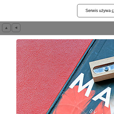
Serwis używa
c
▲
◄