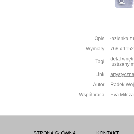
Opis:
łazienka z
Wymiary:
768 x 1152
detal wnęt
Tagi:
lustrzany m
Link:
artystyczn
Autor:
Radek Woj
Współpraca:
Eva Milcza
STRONA GŁÓWNA
KONTAKT