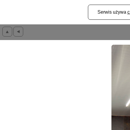
Serwis używa
c
▲
◄