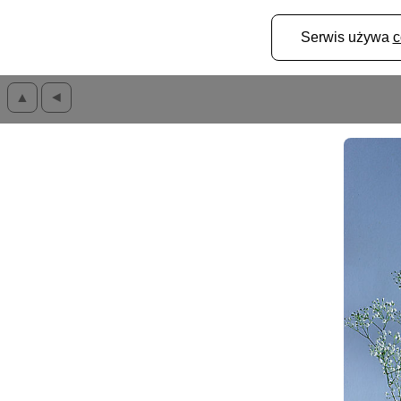
Serwis używa
c
▲
◄