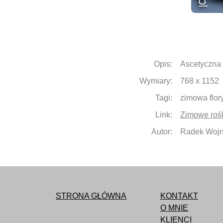
Opis:
Ascetyczna 
Wymiary:
768 x 1152
Tagi:
zimowa flor
Link:
Zimowe rośl
Autor:
Radek Wojn
STRONA GŁÓWNA
KONTAKT
O MNIE
KLIENCI